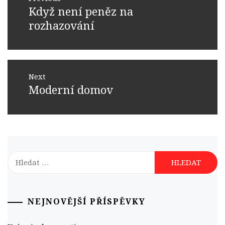
pro
Když není peněz na
Previous
příspěvek
post:
rozhazování
Next
Moderní domov
Next
post:
Vyhledávání
NEJNOVĚJŠÍ PŘÍSPĚVKY