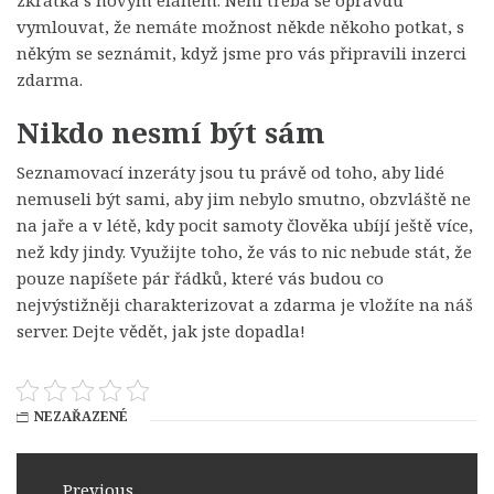
vymlouvat, že nemáte možnost někde někoho potkat, s
někým se seznámit, když jsme pro vás připravili
inzerci
zdarma
.
Nikdo nesmí být sám
Seznamovací inzeráty jsou tu právě od toho, aby lidé
nemuseli být sami, aby jim nebylo smutno, obzvláště ne
na jaře a v létě, kdy pocit samoty člověka ubíjí ještě více,
než kdy jindy. Využijte toho, že vás to nic nebude stát, že
pouze napíšete pár řádků, které vás budou co
nejvýstižněji charakterizovat a zdarma je vložíte na náš
server. Dejte vědět, jak jste dopadla!
NEZAŘAZENÉ
Navigace
Previous