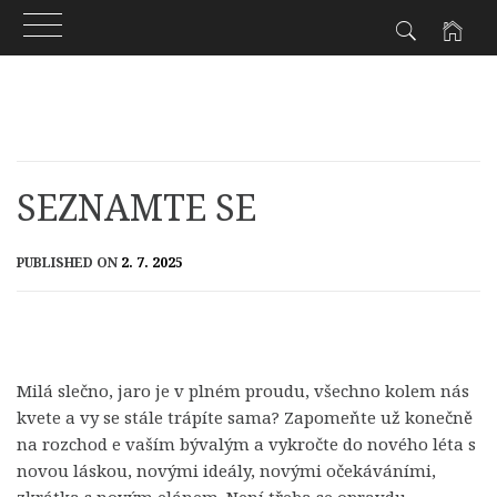
Skip
to
content
SEZNAMTE SE
PUBLISHED ON
2. 7. 2025
Milá slečno, jaro je v plném proudu, všechno kolem nás
kvete a vy se stále trápíte sama? Zapomeňte už konečně
na rozchod e vaším bývalým a vykročte do nového léta s
novou láskou, novými ideály, novými očekáváními,
zkrátka s novým elánem. Není třeba se opravdu