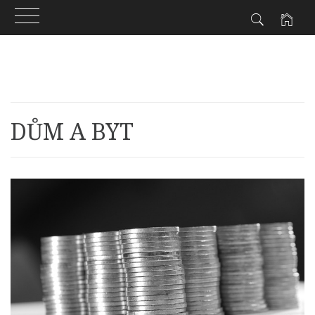
Skip
to
content
DŮM A BYT