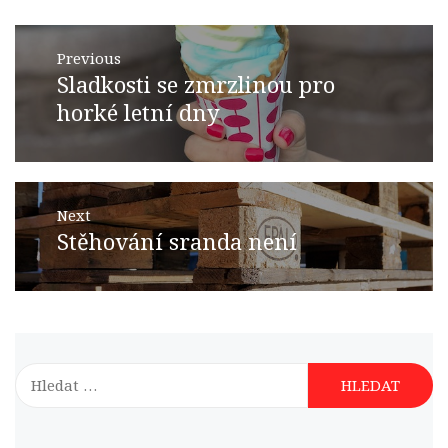
Navigace
Previous
pro
Sladkosti se zmrzlinou pro
Previous
příspěvek
post:
horké letní dny
Next
Stěhování sranda není
Next
post:
Vyhledávání