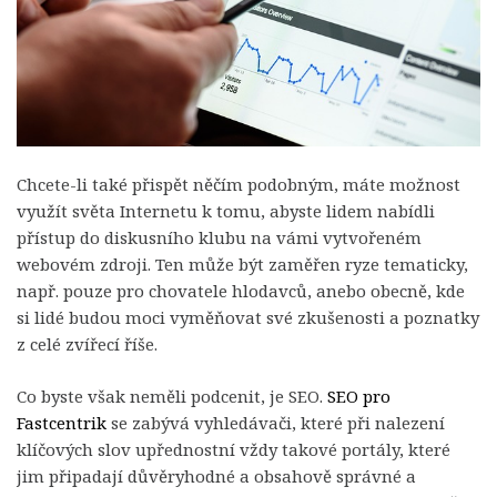
Chcete-li také přispět něčím podobným, máte možnost
využít světa Internetu k tomu, abyste lidem nabídli
přístup do diskusního klubu na vámi vytvořeném
webovém zdroji. Ten může být zaměřen ryze tematicky,
např. pouze pro chovatele hlodavců, anebo obecně, kde
si lidé budou moci vyměňovat své zkušenosti a poznatky
z celé zvířecí říše.
Co byste však neměli podcenit, je SEO.
SEO pro
Fastcentrik
se zabývá vyhledávači, které při nalezení
klíčových slov upřednostní vždy takové portály, které
jim připadají důvěryhodné a obsahově správné a