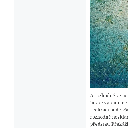
A rozhodně se nem
tak se vy sami ne
realizaci bude vš
rozhodně nezklamo
představ. Překážk