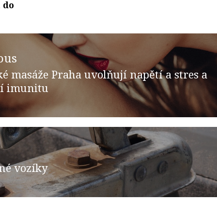
t do
ous
ké masáže Praha uvolňují napětí a stres a
ous
jí imunitu
né vozíky