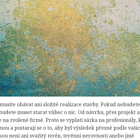
usíte obávat ani složité realizace stavby. Pokud nebudete 
budete muset starat vůbec o nic. Od návrhu, přes projekt a
e na zvolené firmě. Proto se vyplatí sázka na profesionály, 
u a postarají se o to, aby byl výsledek přesně podle vaši
ou není ani svažitý terén, terénní nerovnosti anebo jiné