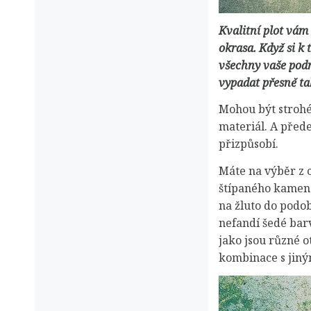
Kvalitní plot vám
okrasa. Když si k
všechny vaše podm
vypadat přesně tak
Mohou být strohé 
materiál. A před
přizpůsobí.
Máte na výběr z c
štípaného kamene
na žluto do podob
nefandí šedé bar
jako jsou různé o
kombinace s jiným