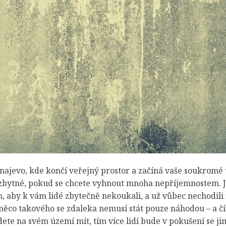
 najevo, kde končí veřejný prostor a začíná vaše soukromé
ezbytné, pokud se chcete vyhnout mnoha nepříjemnostem. Ji
, aby k vám lidé zbytečně nekoukali, a už vůbec nechodili
něco takového se zdaleka nemusí stát pouze náhodou – a č
ete na svém území mít, tím více lidí bude v pokušení se ji