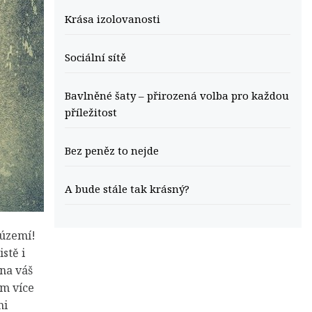
Krása izolovanosti
Sociální sítě
Bavlněné šaty – přirozená volba pro každou
příležitost
Bez peněz to nejde
A bude stále tak krásný?
 území!
stě i
 na váš
ím více
mi