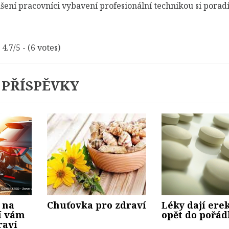
ení pracovníci vybavení profesionální technikou si poradí
4.7/5 - (6 votes)
 PŘÍSPĚVKY
 na
Chuťovka pro zdraví
Léky dají ere
í vám
opět do pořá
raví