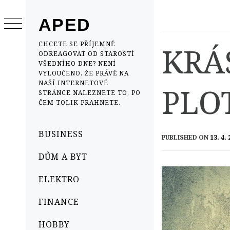
Skip
to
APED
content
CHCETE SE PŘÍJEMNĚ
KRÁ
ODREAGOVAT OD STAROSTÍ
VŠEDNÍHO DNE? NENÍ
VYLOUČENO, ŽE PRÁVĚ NA
NAŠÍ INTERNETOVÉ
PLO
STRÁNCE NALEZNETE TO, PO
ČEM TOLIK PRAHNETE.
Primary
BUSINESS
PUBLISHED ON
13. 4.
Menu
DŮM A BYT
ELEKTRO
FINANCE
HOBBY