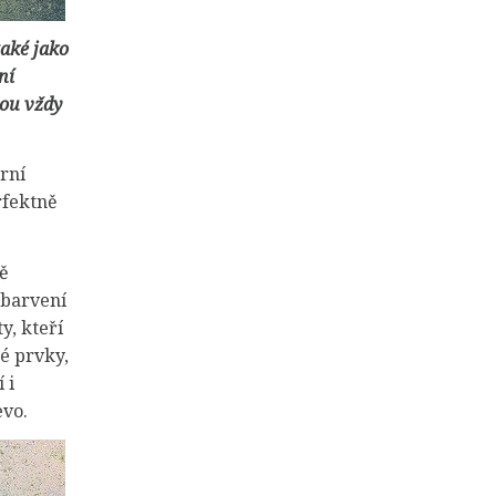
také jako
ní
hou vždy
rní
rfektně
bě
obarvení
y, kteří
é prvky,
 i
evo.