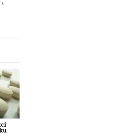
 s
kci
dku