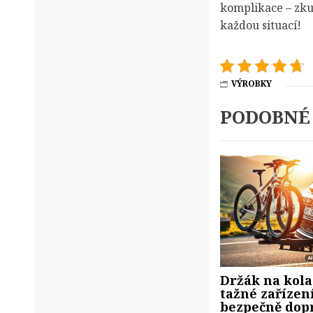
komplikace – zkuš
každou situací!
VÝROBKY
PODOBNÉ
Držák na kola
tažné zařízen
bezpečně dop