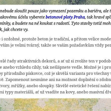
 nebude sloužit pouze jako vymezení pozemku a bariéra, ale 
 takovému účelu vyberete
betonové ploty Praha
, tak hravě spl
ínky, a budete na ně koukat s radostí. Tyto stavby totiž mo
, jak chcete vy.
i ozdobné, protože beton je tradiční, a přitom velice mode
evším je velmi tvárný, takže se vašim požadavkům vždy pe
elé řady atraktivních dekorů, a ať už si zvolíte ten v podo
 anebo vzhledu cihly, tak nešlápnete vedle. Možné je i pr
y přírodního pískovce, což je skvělá varianta pro všechny t
vě. Zapomenout nesmíme ani na možnost doplnění o zdobn
tvory, mřížky, anebo sloupky. Skvělé estetické řešení nabízí
i typy materiálů, ať už vsadíte na kovy, anebo masivní dř