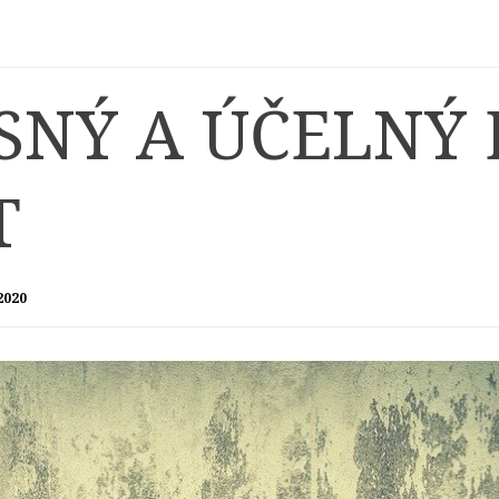
SNÝ A ÚČELNÝ
T
 2020